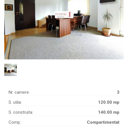
Nr. camere:
3
S. utila:
120.00 mp
S. construita:
140.00 mp
Comp.:
Compartimentat