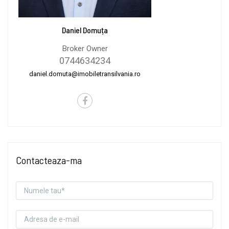
Daniel Domuța
Broker Owner
0744634234
daniel.domuta@imobiletransilvania.ro
Contacteaza-ma