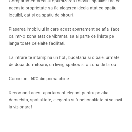
Compartimentareai si optimizarea folosirii spatiilor fac ca
aceasta proprietate sa fie alegerea ideala atat ca spatiu
locuibil, cat si ca spatiu de birouri.
Plasarea imobilului in care acest apartament se afla, face
ca intr-o zona atat de vibranta, sa ai parte de liniste pe
langa toate celelalte facilitati.
La intrare te intampina un hol , bucataria si o baie, urmate
de doua dormitoare, un living spatios si o zona de birou.
Comision : 50% din prima chirie.
Recomand acest apartament elegant pentru pozitia
deosebita, spatialitate, eleganta si functionalitate si va invit
la vizionare!