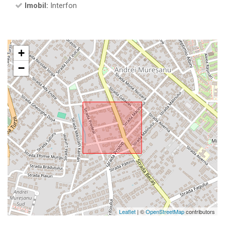
Imobil:
Interfon
+
−
Leaflet
| ©
OpenStreetMap
contributors