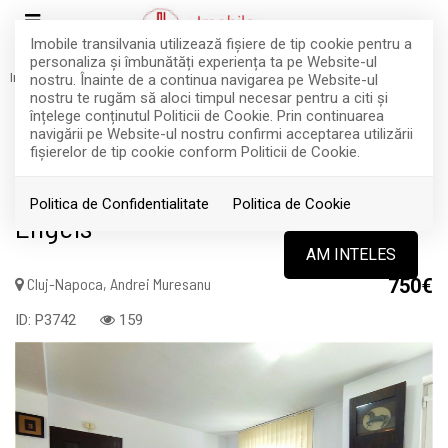
Imobile transilvania utilizează fişiere de tip cookie pentru a
personaliza și îmbunătăți experiența ta pe Website-ul
Inchiriere
Spatii birouri
Cluj-Napoca
Andrei Muresanu
nostru. Înainte de a continua navigarea pe Website-ul
INCHIRIAT
nostru te rugăm să aloci timpul necesar pentru a citi și
înțelege conținutul Politicii de Cookie. Prin continuarea
Acest anunt nu mai este activ !
navigării pe Website-ul nostru confirmi acceptarea utilizării
fişierelor de tip cookie conform Politicii de Cookie.
Chirie Andrei Muresanu | Piata
Politica de Confidentialitate
Politica de Cookie
Engels
AM INTELES
Cluj-Napoca, Andrei Muresanu
750€
ID: P3742
159