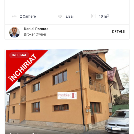
2
2 Camere
2 Bai
40 m
Daniel Domuța
DETALII
Broker Owner
INCHIRIAT