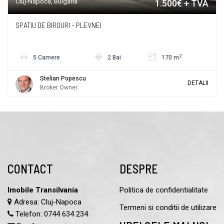
Cluj-Napoca, Bulgaria
1.500€ + TVA
SPATIU DE BIROURI - PLEVNEI
2
5 Camere
2 Bai
170 m
Stelian Popescu
DETALII
Broker Owner
CONTACT
DESPRE
Imobile Transilvania
Politica de confidentialitate
Adresa: Cluj-Napoca
Termeni si conditii de utilizare
Telefon:
0744 634 234