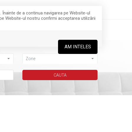
fice@imobiletransilvania.ro
0744 634 234
u. Înainte de a continua navigarea pe Website-ul
 pe Website-ul nostru confirmi acceptarea utilizării
CEREREA TA
CONTACT
AM INTELES
Zone