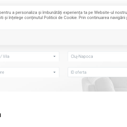
of
ie pentru a personaliza și îmbunătăți experiența ta pe Website-ul nostr
i și înțelege conținutul Politicii de Cookie. Prin continuarea navigării
INCHIRIERI
COMPANIE
OFERTA TA
/ Vila
Cluj-Napoca
re
a