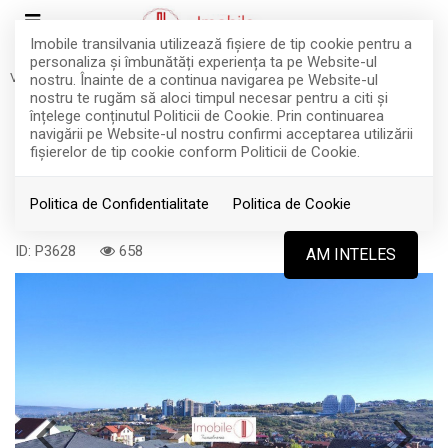
Imobile transilvania utilizează fişiere de tip cookie pentru a
personaliza și îmbunătăți experiența ta pe Website-ul
Vanzare
Case
Cluj-Napoca
Manastur
nostru. Înainte de a continua navigarea pe Website-ul
COMISION 0%
DE VANZARE
nostru te rugăm să aloci timpul necesar pentru a citi și
Casa TIP DUPLEX | 4 DORMITOARE |
înțelege conținutul Politicii de Cookie. Prin continuarea
navigării pe Website-ul nostru confirmi acceptarea utilizării
zona Campului | Cluj-Napoca
fişierelor de tip cookie conform Politicii de Cookie.
Politica de Confidentialitate
Politica de Cookie
Cluj-Napoca, Manastur
459.000€
ID: P3628
658
AM INTELES