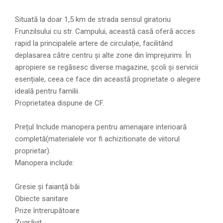
Situată la doar 1,5 km de strada sensul giratoriu
Frunzilsului cu str. Campului, această casă oferă acces
rapid la principalele artere de circulație, facilitând
deplasarea către centru și alte zone din împrejurimi. În
apropiere se regăsesc diverse magazine, școli și servicii
esențiale, ceea ce face din această proprietate o alegere
ideală pentru familii.
Proprietatea dispune de CF.
Prețul Include manopera pentru amenajare interioară
completă(materialele vor fi achizitionate de viitorul
proprietar).
Manopera include:
Gresie și faianță băi
Obiecte sanitare
Prize întrerupătoare
Zugrăvit