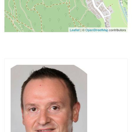
Leaflet
| ©
OpenStreetMap
contributors