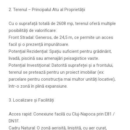
2. Terenul – Principalul Atu al Proprietății
Cu o suprafață totală de 2608 mp, terenul oferă multiple
posibilități de valorificare:
Front Stradal: Generos, de 24,5 m, ce permite un acces
facil și o prezență impunătoare.
Potențial Rezidențial: Spațiu suficient pentru grădinărit,
livadă, piscină sau amenajări peisagistice vaste.
Potențial Investițional: Datorită suprafeței și a frontului,
terenul se pretează pentru un proiect imobiliar (ex:
parcelare pentru construcția mai multor unități locative),
într-o zonă în plină expansiune.
3. Localizare și Facilități
Acces rapid: Conexiune facilă cu Cluj-Napoca prin E81 /
DN1F.
Cadru Natural: O zonă aerisită, liniștită, cu aer curat,