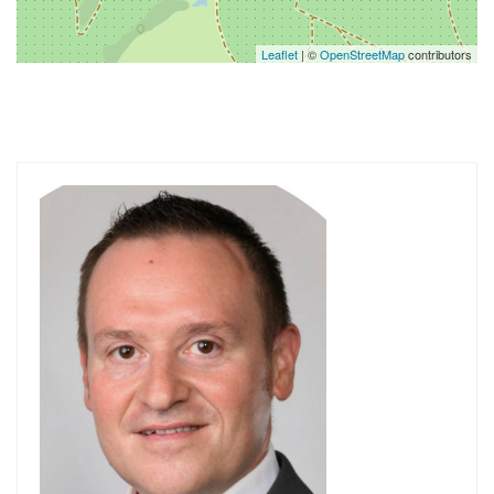
Leaflet
| ©
OpenStreetMap
contributors