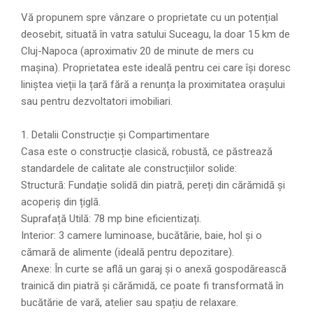
Vă propunem spre vânzare o proprietate cu un potențial
deosebit, situată în vatra satului Suceagu, la doar 15 km de
Cluj-Napoca (aproximativ 20 de minute de mers cu
mașina). Proprietatea este ideală pentru cei care își doresc
liniștea vieții la țară fără a renunța la proximitatea orașului
sau pentru dezvoltatori imobiliari.
1. Detalii Construcție și Compartimentare
Casa este o construcție clasică, robustă, ce păstrează
standardele de calitate ale construcțiilor solide:
Structură: Fundație solidă din piatră, pereți din cărămidă și
acoperiș din țiglă.
Suprafață Utilă: 78 mp bine eficientizați.
Interior: 3 camere luminoase, bucătărie, baie, hol și o
cămară de alimente (ideală pentru depozitare).
Anexe: În curte se află un garaj și o anexă gospodărească
trainică din piatră și cărămidă, ce poate fi transformată în
bucătărie de vară, atelier sau spațiu de relaxare.