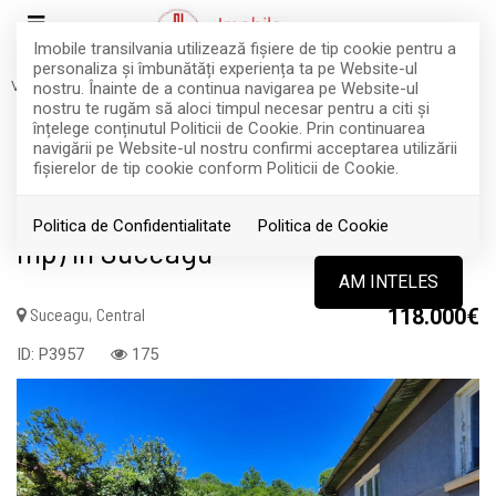
Imobile transilvania utilizează fişiere de tip cookie pentru a
personaliza și îmbunătăți experiența ta pe Website-ul
Vanzare
Case
Suceagu
Central
nostru. Înainte de a continua navigarea pe Website-ul
EXCLUSIVITATE
VANDUT
nostru te rugăm să aloci timpul necesar pentru a citi și
înțelege conținutul Politicii de Cookie. Prin continuarea
Acest anunt nu mai este activ !
navigării pe Website-ul nostru confirmi acceptarea utilizării
fişierelor de tip cookie conform Politicii de Cookie.
Proprietate cu Teren Generos (2608
Politica de Confidentialitate
Politica de Cookie
mp) în Suceagu
AM INTELES
Suceagu, Central
118.000€
ID: P3957
175