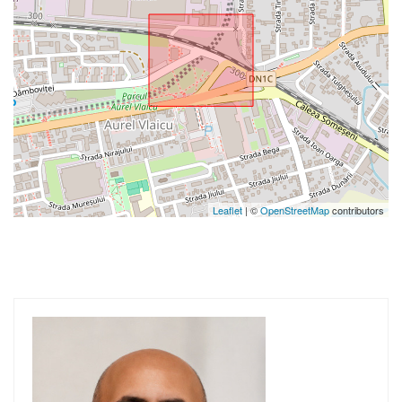
Leaflet
| ©
OpenStreetMap
contributors