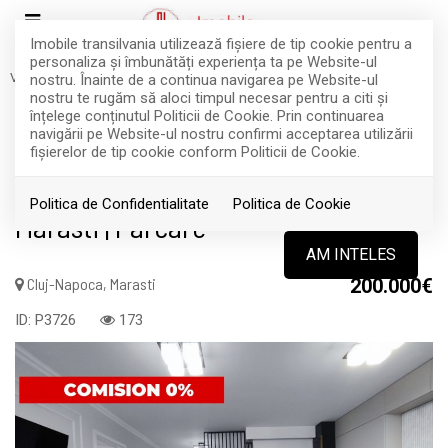
Imobile transilvania utilizează fişiere de tip cookie pentru a
personaliza și îmbunătăți experiența ta pe Website-ul
Vanzare
Apartamente
Cluj-Napoca
Marasti
nostru. Înainte de a continua navigarea pe Website-ul
COMISION 0%
VANDUT
nostru te rugăm să aloci timpul necesar pentru a citi și
înțelege conținutul Politicii de Cookie. Prin continuarea
Acest anunt nu mai este activ !
navigării pe Website-ul nostru confirmi acceptarea utilizării
fişierelor de tip cookie conform Politicii de Cookie.
Apartament 2 camere bloc nou
Politica de Confidentialitate
Politica de Cookie
Marasti | Parcare
AM INTELES
Cluj-Napoca, Marasti
200.000€
ID: P3726
173