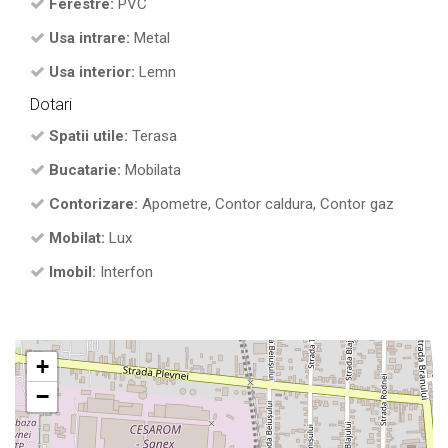
Ferestre:
PVC
Usa intrare:
Metal
Usa interior:
Lemn
Dotari
Spatii utile:
Terasa
Bucatarie:
Mobilata
Contorizare:
Apometre, Contor caldura, Contor gaz
Mobilat:
Lux
Imobil:
Interfon
+
−