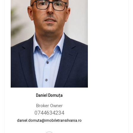
Daniel Domuța
Broker Owner
0744634234
daniel.domuta@imobiletransilvania.ro